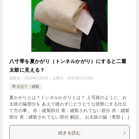
八寸帯を夏かがり（トンネルかがり）にすると二重
太鼓に見える？
更新日：
2020年2月3日
公開日：
2015年5月18日
帯 仕立て・縫製
夏かがりとは？トンネルかがりとは？ 上写真のように、お
太鼓の脇部分を あえて縫わずにピラピラな状態にする仕立
て方の事。 赤：縫製部分 青：縫製されてない部分 赤：縫製
部分 青：縫製されてない部分 解説。 お太鼓の脇（青部 […]
続きを読む