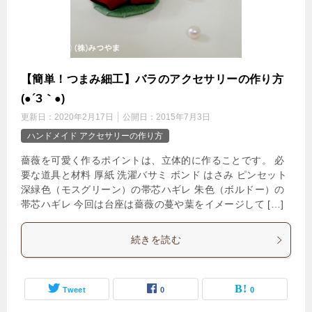
【簡単！つまみ細工】バラのアクセサリーの作り方
(●´З｀●)
更新日：
2020年2月17日
公開日：
2015年7月3日
ハンドメイド アクセサリーの作り方
薔薇を可愛く作るポイントは、立体的に作ることです。 必
要な道具と材料 厚紙 洗濯バサミ ボンド はさみ ピンセット
深緑色（モスグリーン）の帯芯ハギレ 朱色（ボルドー）の
帯芯ハギレ 今回は台座は薔薇の蔓や葉をイメージして […]
続きを読む
Tweet
0
0