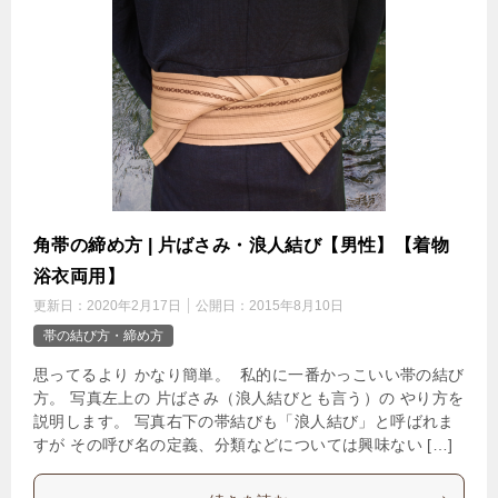
角帯の締め方 | 片ばさみ・浪人結び【男性】【着物
浴衣両用】
更新日：
2020年2月17日
公開日：
2015年8月10日
帯の結び方・締め方
思ってるより かなり簡単。 私的に一番かっこいい帯の結び
方。 写真左上の 片ばさみ（浪人結びとも言う）の やり方を
説明します。 写真右下の帯結びも「浪人結び」と呼ばれま
すが その呼び名の定義、分類などについては興味ない […]