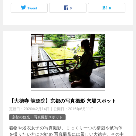
Tweet
0
0
【大徳寺 龍源院】京都の写真撮影 穴場スポット
更新日：
2020年2月14日
公開日：
2015年6月11日
京都の観光・写真撮影スポット
着物や浴衣女子の写真撮影、じっくり一つの構図や被写体
を撮りたい方にお勧め 写真撮影には厳しい大徳寺。その中