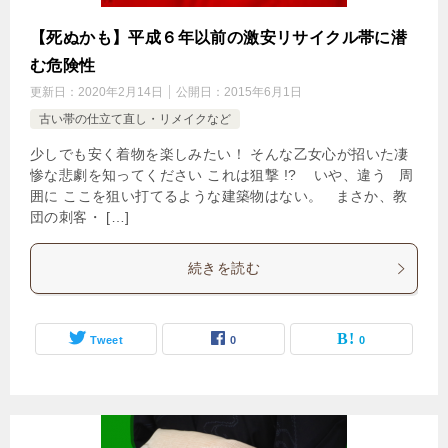
【死ぬかも】平成６年以前の激安リサイクル帯に潜
む危険性
更新日：
2020年2月14日
公開日：
2015年6月1日
古い帯の仕立て直し・リメイクなど
少しでも安く着物を楽しみたい！ そんな乙女心が招いた凄
惨な悲劇を知ってください これは狙撃 !? いや、違う 周
囲に ここを狙い打てるような建築物はない。 まさか、教
団の刺客・ […]
続きを読む
Tweet
0
0