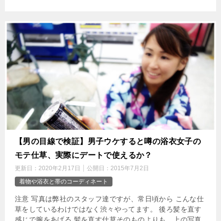
【男の目線で検証】男子ウケすると噂の浴衣女子の
モテ仕草、実際にデートで使えるか？
更新日：
2020年2月17日
公開日：
2015年7月2日
着物や浴衣と帯のコーディネート
注意 写真は弊社のスタッフ達ですが、常日頃から こんな仕
草をしているわけではなく渋々やってます。 後ろ髪を直す
感じで腕をあげる 髪を直す仕草そのものよりも、上の写真