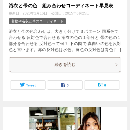
浴衣と帯の色 組み合わせコーディネート早見表
更新日：
2020年2月16日
公開日：
2015年6月25日
着物や浴衣と帯のコーディネート
浴衣と帯の色合わせは、大きく分けて３パターン 同系色で
合わせる 反対色で合わせる 浴衣の色の１部分と 帯の色の１
部分を合わせる 反対色って何？ 下の図で 真向いの色を反対
色と言います。赤の反対色は水色。黄色の反対色は青色 […]
続きを読む
Tweet
0
0