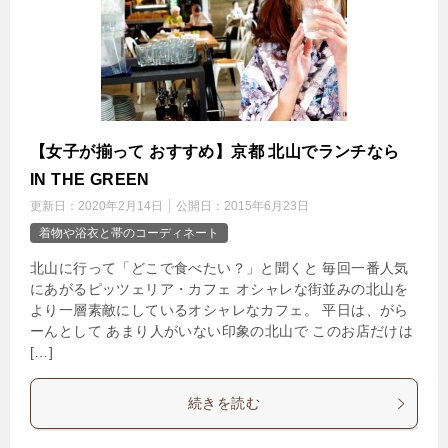
【女子が揃って おすすめ】京都 北山でランチなら
IN THE GREEN
更新日：
2020年2月14日
公開日：
2015年6月23日
着物や浴衣と帯のコーディネート
北山に行って「どこで食べたい？」と聞くと 毎回一番人気
にあがるピッツェリア・カフェ オシャレな街並みの北山を
より一層素敵にしているオシャレなカフェ。 平日は、がら
ーんとして あまり人がいない印象の北山で このお店だけは
[…]
続きを読む