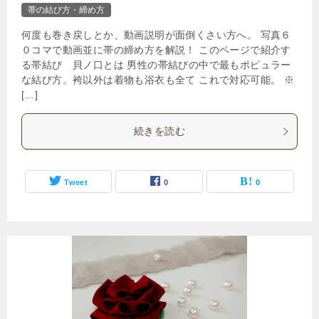
帯の結び方・締め方
何度も巻き戻しとか、動画説明が面倒くさい方へ。 写真６
０コマで動画並に帯の締め方を解説！ このページで紹介す
る帯結び 貝ノ口とは 男性の帯結びの中で最もポピュラー
な結び方。袴以外は着物も浴衣も全て これで対応可能。 ※
[…]
続きを読む
Tweet
0
0