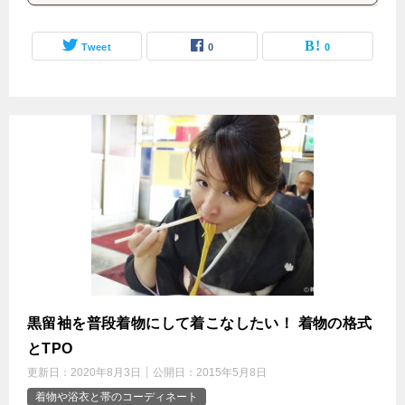
Tweet
0
0
黒留袖を普段着物にして着こなしたい！ 着物の格式
とTPO
更新日：
2020年8月3日
公開日：
2015年5月8日
着物や浴衣と帯のコーディネート