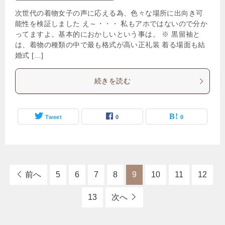
次世代の着物女子の声に応える為、色々な場所に出向き可
能性を検証しました え～・・・ 私もアホではないので分か
ってますよ。基本的におかしいという事は。 ※ 黒留袖と
は、着物の種類の中で最も格式が高い正礼装 着る場面も結
婚式 […]
続きを読む
Tweet
0
0
前へ
5
6
7
8
9
10
11
12
13
次へ