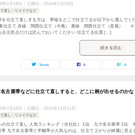
20年2月18日
公開日：
2016年1月29日
立て直し・リメイクなど
帯を仕立て直しする方は、帯端をどこで仕立てるか以下から選んでく
関東仕立て 赤線 関西仕立て（今風） 黄線 関西仕立て（昔風） ※
る注意点だけは読んでおいてください 仕立てる位置 […]
続きを読む
Tweet
0
0
寸名古屋帯などに仕立て直しすると、どこに柄が出せるのかな
20年2月18日
公開日：
2015年12月11日
立て直し・リメイクなど
への仕立て直し 人気ランキング（当社比） 1位 九寸名古屋帯 2位 
京袋帯 九寸名古屋帯と半幅帯が人気なのは、仕立て上がりが綺麗に見え