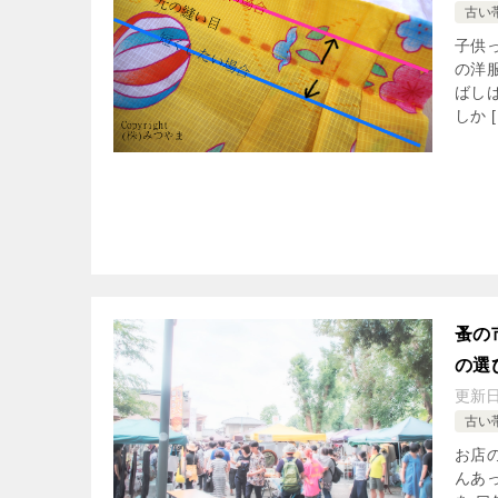
古い
子供
の洋
ばし
しか [
蚤の
の選
更新
古い
お店
んあ