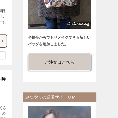
周目
もし
ーに
半幅帯からでもリメイクできる新しい
バッグを追加しました。
ご注文はこちら
う時
みつやまの通販サイトＣＭ
くさ
もの