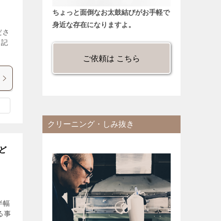
ちょっと面倒なお太鼓結びがお手軽で
身近な存在になりますよ。
ださ
 記
ご依頼は こちら
クリーニング・しみ抜き
ど
半幅
る事