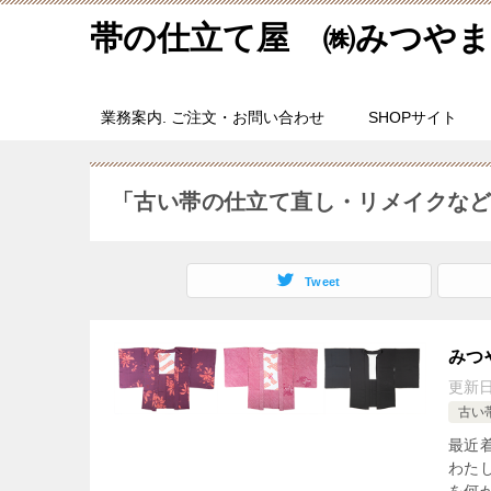
帯の仕立て屋 ㈱みつやま
業務案内. ご注文・お問い合わせ
SHOPサイト
「古い帯の仕立て直し・リメイクな
Tweet
みつ
更新
古い
最近
わた