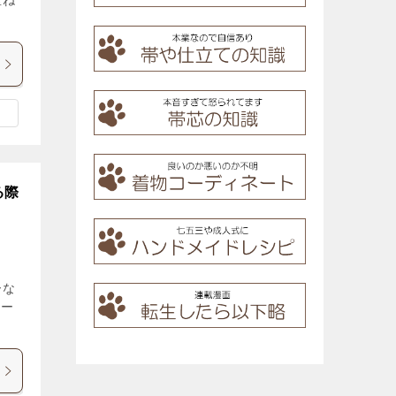
重ね
る際
。
ーな
ォー