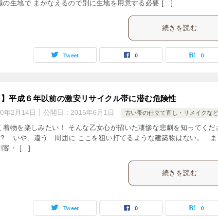
の生地で まかなえるので別に生地を用意する必要 […]
続きを読む
Tweet
0
0
も】平成６年以前の激安リサイクル帯に潜む危険性
20年2月14日
公開日：
2015年6月1日
古い帯の仕立て直し・リメイクな
く着物を楽しみたい！ そんな乙女心が招いた凄惨な悲劇を知ってくだ
 !? いや、違う 周囲に ここを狙い打てるような建築物はない。 ま
客・ […]
続きを読む
Tweet
0
0