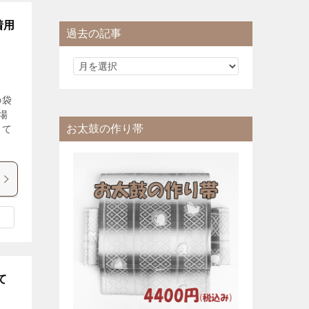
着用
過去の記事
の袋
場
お太鼓の作り帯
して
て