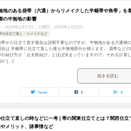
無地のある袋帯（六通）からリメイクした半幅帯や角帯」を
際の中無地の影響
日：
2020年1月27日
公開日：
2020年1月22日
帯の仕立て直し・リメイクなど
の帯から仕立て直す場合は説明不要なのですが、中無地がある六通柄
場合は 半幅帯に仕立て直した後も中無地部分が残ります。 袋帯などの
帯の結び方が「お太鼓結び」とほぼ決まっていますので、それを計算
が […]
続きを読む
Tweet
0
0
仕立て直しの時などに一考 | 帯の関東仕立てとは？関西仕立
味やメリット、諸事情など