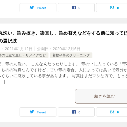
Tweet
0
0
丸洗い、染み抜き、染直し、染め替えなどをする前に知って
の選択肢
日：
2021年1月12日
公開日：
2020年12月6日
帯の仕立て直し・リメイクなど
着物や帯のクリーニング
ば、帯の丸洗い。 こんなんだったりします。 帯の中に入っている「帯
うものの写真なんですけど、古い帯の場合、人によっては臭いで気分
るぐらいに腐敗している事があります。 写真はまだマシな方で、もっ
…]
続きを読む
Tweet
0
0