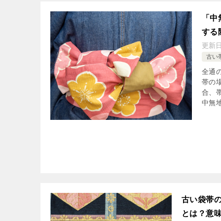
「中
する
更新
古い
全通
帯の
合、
中無地
古い袋帯の
とは？意