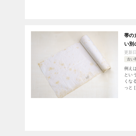
帯の
い別
更新
古い
例え
とい
くな
っと [