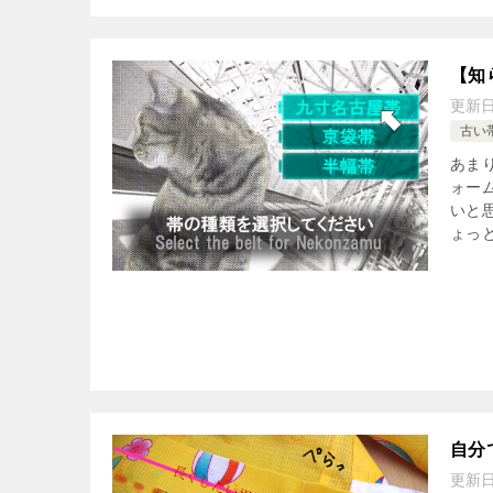
【知
更新
古い
あま
ォー
いと
ょっと
自分
更新