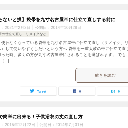
らないと損】袋帯を九寸名古屋帯に仕立て直しする前に
日：
2021年2月2日
公開日：
2014年10月29日
帯の仕立て直し・リメイクなど
り使わなくなっている袋帯を九寸名古屋帯に仕立て直し（リメイク、
ム）して使いやすくしたいという方へ 袋帯を一重太鼓の帯に仕立て直
思った時、多くの方が九寸名古屋帯にされることを選ばれます。 でも
 […]
続きを読む
Tweet
0
0
で簡単に出来る！子供浴衣の丈の直し方
日：
2015年12月22日
公開日：
2014年7月31日