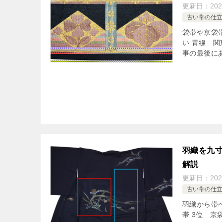
更新日：
20
古い帯の仕
袋帯や京袋
い 青線 
事の最後にあ
羽織を九
解説
更新日：
20
古い帯の仕
羽織から帯
帯 3位 