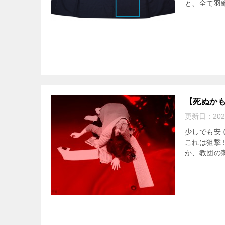
と、全て羽織
【死ぬか
更新日：
20
少しでも安
これは狙撃
か、教団の刺