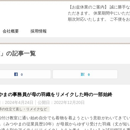
【お盆休業のご案内】 誠に勝手な
ただきます。 休業期間中にいた
順次対応いたします。 ご不便を
会社概要
採用情報
ど」の記事一覧
0
0
やまの事務員が母の羽織をリメイクした時の一部始終
日：
2024年4月24日
公開日：
2022年12月20日
帯の仕立て直し・リメイクなど
着付け教室に通い始め自分でも着物を着ようという意欲がわいてきて
し（みつやまの従業員歴10年）が母親からゆずり受けた羽織（丈が短