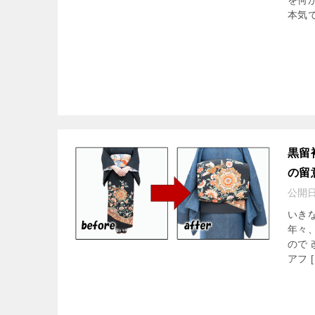
を何
本気で
黒留
の留
公開
いき
年々
ので
アフ [