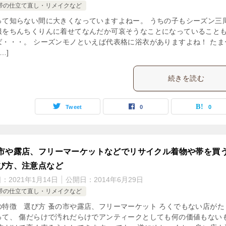
帯の仕立て直し・リメイクなど
って知らない間に大きくなっていますよねー。 うちの子もシーズン三
服をちんちくりんに着せてなんだか可哀そうなことになっていること
ば・・・。 シーズンモノといえば代表格に浴衣がありますよね！ たま
…]
続きを読む
Tweet
0
0
市や露店、フリーマーケットなどでリサイクル着物や帯を買
び方、注意点など
日：
2021年1月14日
公開日：
2014年6月29日
帯の仕立て直し・リメイクなど
の特徴 選び方 蚤の市や露店、フリーマーケット ろくでもない店がた
って、 傷だらけで汚れだらけでアンティークとしても何の価値もない