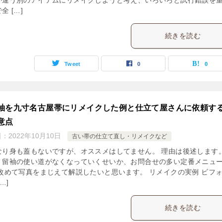
か違う別のアイテムにリメイクしようと考え、いろいろと試行錯誤を
全 […]
続きを読む
Tweet
0
0
袖を九寸名古屋帯にリメイクした例と仕立て屋さんに依頼す
意点
日：
2022年10月10日
古い帯の仕立て直し・リメイクなど
なり身も蓋もないですが、オススメはしてません。 理由は後述します
、留袖の使い道がなくなっていくせいか、お問合せの多い定番メニュ
 改めて写真をまじえて解説したいと思います。 リメイクの実例 ビフ
…]
続きを読む